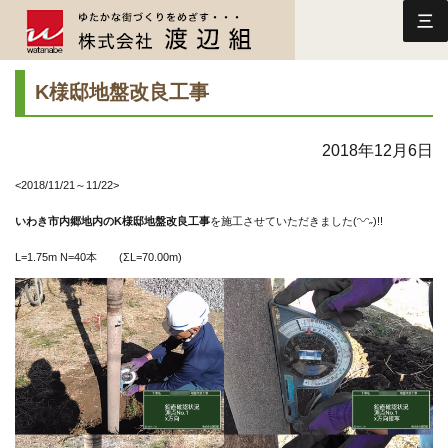
三
K様邸地盤改良工事
2018年12月6日
<2018/11/21～11/22>
いわき市内郷地内のK様邸地盤改良工事
を施工させていただきました(ᵔᵕᵔ˶)!!
L=1.75m N=40本 (ΣL=70.00m)