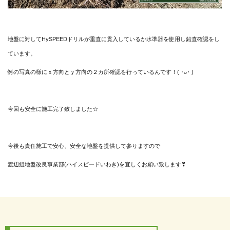
地盤に対してHySPEEDドリルが垂直に貫入しているか水準器を使用し
鉛直確認をし
ています。
例の写真の様にｘ方向とｙ方向の２カ所確認を行っているんです！( ･ᴗ･ )
今回も安全に施工完了致しました☆
今後も責任施工で安心、安全な地盤を提供して参りますので
渡辺組地盤改良事業部(ハイスピードいわき)を宜しくお願い致します❣