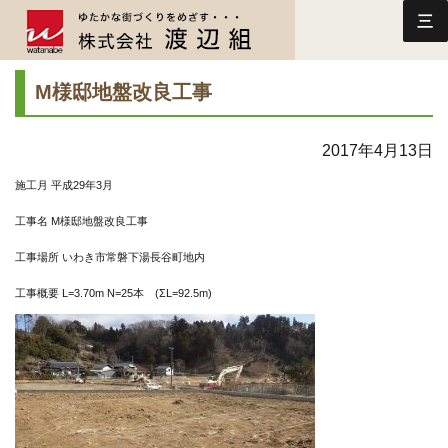
三
M様邸地盤改良工事
2017年4月13日
施工月
平成29年3
月
工事名 M
様邸地盤改良工事
工事場所 いわき市常磐下湯長谷町地内
工事概要
L=3.70m N=25本 (ΣL=92.5m)