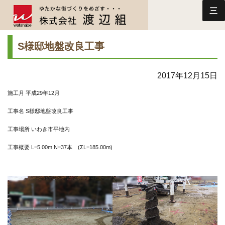
三
S様邸地盤改良工事
2017年12月15日
施工月
平成29年12
月
工事名 S様邸地盤改良工事
工事場所 いわき市平地内
工事概要
L=5.00m N=37本
(ΣL=185.00
m)