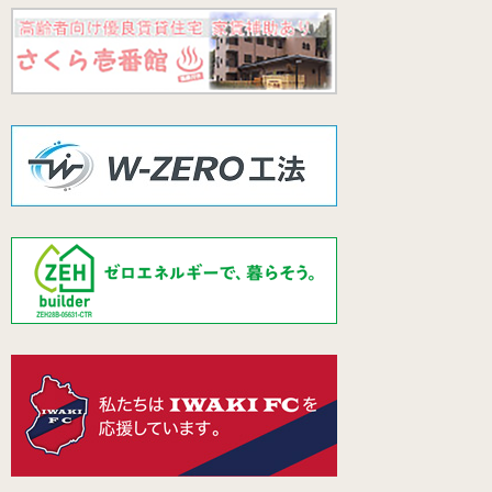
建築工事の施工事例を追加しました。
■ 工事名：K様邸新築工事
施工事例は
こちら
！
2026年06月16日
令和8年6月15日、福島県土木施工管理技士会より、弊社社員が
優良工事従事技術者として表彰を受けました。
本表彰は、建設工事の第一線において担当業務に精励し、施工技