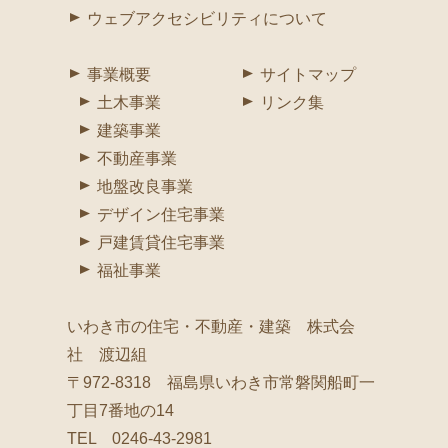
ウェブアクセシビリティについて
事業概要
サイトマップ
土木事業
リンク集
建築事業
不動産事業
地盤改良事業
デザイン住宅事業
2026年03月20日
令和8年2月10日、株式会社渡辺組は厚生労働省より「ユースエ
戸建賃貸住宅事業
ール認定企業」として認定されました。
福祉事業
いわき市の住宅・不動産・建築 株式会
ユースエール認定企業とは
社 渡辺組
〒972-8318 福島県いわき市常磐関船町一
若者の採用・育成に力を入れており、若者が働きやすい環境を整
丁目7番地の14
えている中小企業を、厚生労働大臣が認定する制度です。
TEL 0246-43-2981