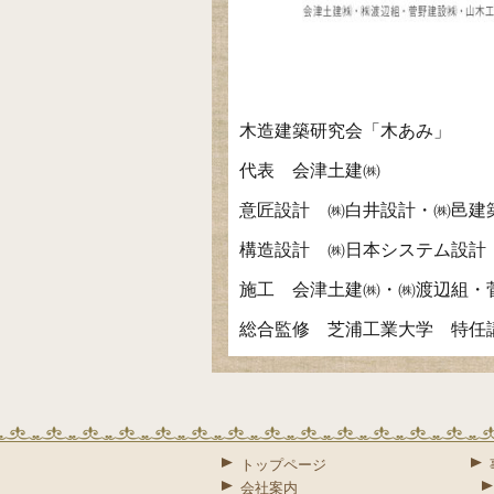
木造建築研究会「木あみ」
代表 会津土建㈱
意匠設計 ㈱白井設計・㈱邑建
構造設計 ㈱日本システム設計
施工 会津土建㈱・㈱渡辺組・
総合監修 芝浦工業大学 特任
トップページ
会社案内