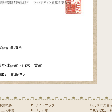
築設計事務所
菅野建設㈱・山木工業㈱
講師 青島啓太
事業概要
サイトマップ
いわき市の住
土木事業
リンク集
〒972-831