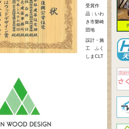
受賞作
品：いわ
き市磐崎
団地
設計・施
工 ふく
しまCLT