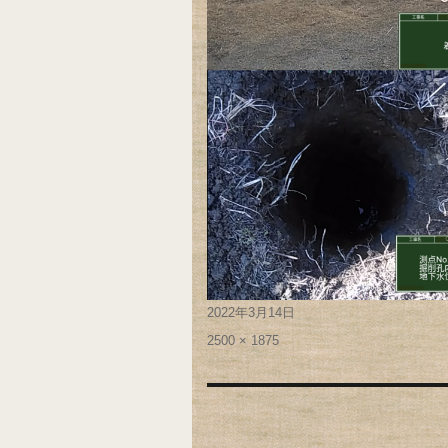
Posted
2022年3月14日
on
Full
2500 × 1875
size
投