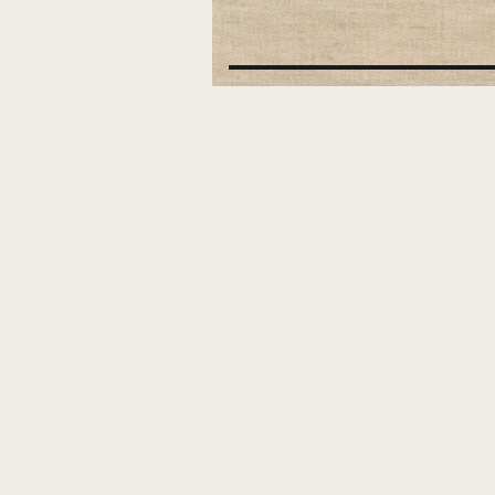
稿
ナ
ビ
ゲ
ー
シ
ョ
ン