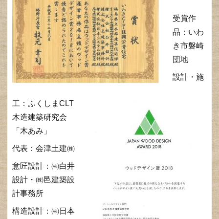
受賞作
品：いわ
き市磐崎
団地
設計・施
工：ふくしまCLT
木造建築研究会
「木あみ」
代表：会津土建㈱
意匠設計：㈱白井
設計・㈱邑建築設
計事務所
構造設計：㈱日本