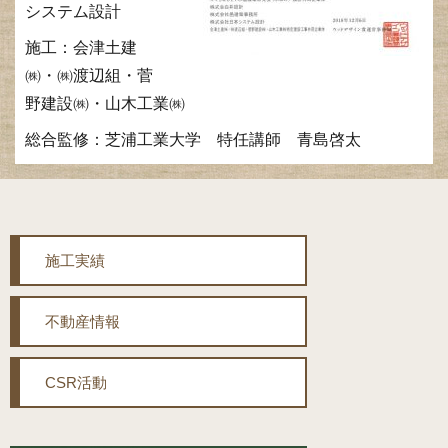
システム設計
施工：会津土建
㈱・㈱渡辺組・菅
野建設㈱・山木工業㈱
総合監修：芝浦工業大学 特任講師 青島啓太
施工実績
不動産情報
CSR活動