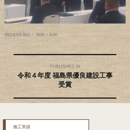
Posted
Full
2022年9月26日
5520 × 4140
on
size
投
PUBLISHED IN
稿
令和４年度 福島県優良建設工事
受賞
ナ
ビ
ゲ
ー
施工実績