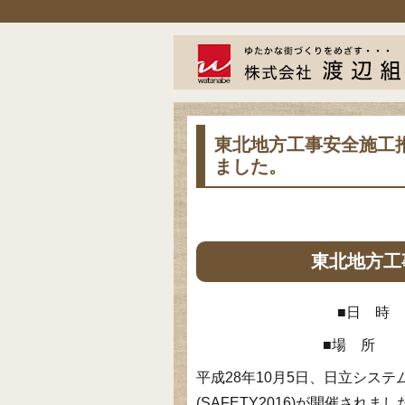
東北地方工事安全施工推進
ました。
東北地方工
■日 時
■場 所
平成28年10月5日、日立シス
(SAFETY2016)が開催されまし