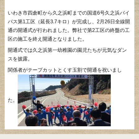
いわき市四倉町から久之浜町までの国道6号久之浜バイ
パス第1工区（延長3.7キロ）が完成し、2月26日全線開
通の開通式が行われました。弊社で第2工区の終盤の工
区の施工を終え開通となりました。
開通式では久之浜第一幼稚園の園児たちが元気なダン
スを披露。
関係者がテープカットとくす玉割で開通を祝いまし
た。