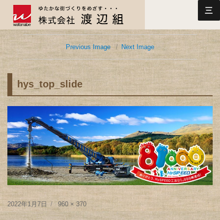
三
Previous Image
Next Image
hys_top_slide
Posted
Full
2022年1月7日
960 × 370
on
size