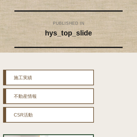
投
PUBLISHED IN
稿
hys_top_slide
ナ
ビ
ゲ
施工実績
ー
シ
不動産情報
ョ
CSR活動
ン